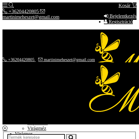
Kosár
+36204420805
Bejelentkezés
martinimeheszet@gmail.com
Regisztráció
+36204420805
martinimeheszet@gmail.com
Kínálatunk
Mézeink
Akácméz
Hársméz
Repceméz
Virágméz
Virágpor