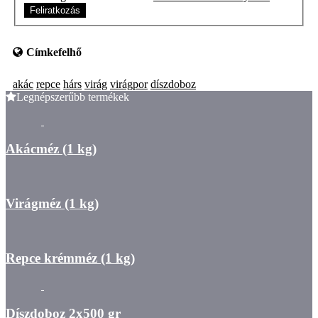
Feliratkozás
Címkefelhő
akác
repce
hárs
virág
virágpor
díszdoboz
Legnépszerűbb termékek
Akácméz (1 kg)
Virágméz (1 kg)
Repce krémméz (1 kg)
Díszdoboz 2x500 gr