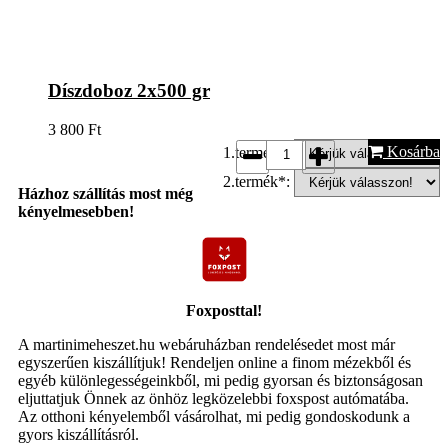
Díszdoboz 2x500 gr
3 800
Ft
Kosárba
1.termék*:
2.termék*:
Házhoz szállítás most még
kényelmesebben!
Foxposttal!
A martinimeheszet.hu webáruházban rendelésedet most már
egyszerűen kiszállítjuk! Rendeljen online a finom mézekből és
egyéb különlegességeinkből, mi pedig gyorsan és biztonságosan
eljuttatjuk Önnek az önhöz legközelebbi foxspost autómatába.
Az otthoni kényelemből vásárolhat, mi pedig gondoskodunk a
gyors kiszállításról.