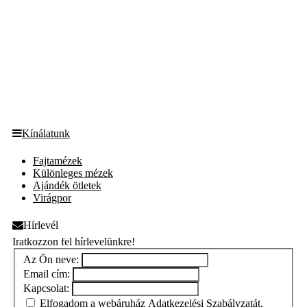
Kínálatunk
Fajtamézek
Különleges mézek
Ajándék ötletek
Virágpor
Hírlevél
Iratkozzon fel hírlevelünkre!
Az Ön neve:
Email cím:
Kapcsolat:
Elfogadom a webáruház
Adatkezelési Szabályzatát
.